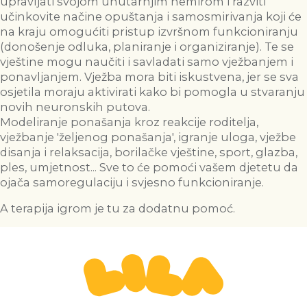
upravljati svojom unutarnjim nemirom i razviti
učinkovite načine opuštanja i samosmirivanja koji će
na kraju omogućiti pristup izvršnom funkcioniranju
(donošenje odluka, planiranje i organiziranje). Te se
vještine mogu naučiti i savladati samo vježbanjem i
ponavljanjem. Vježba mora biti iskustvena, jer se sva
osjetila moraju aktivirati kako bi pomogla u stvaranju
novih neuronskih putova.
Modeliranje ponašanja kroz reakcije roditelja,
vježbanje 'željenog ponašanja', igranje uloga, vježbe
disanja i relaksacija, borilačke vještine, sport, glazba,
ples, umjetnost... Sve to će pomoći vašem djetetu da
ojača samoregulaciju i svjesno funkcioniranje.
A terapija igrom je tu za dodatnu pomoć.