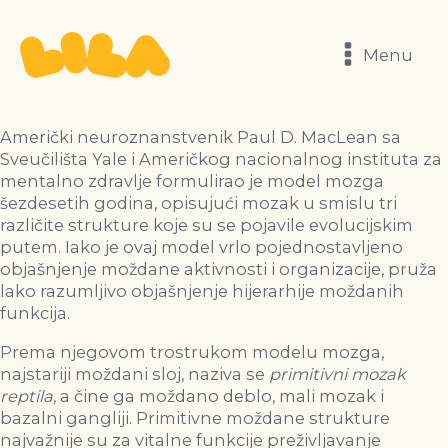
Menu
Američki neuroznanstvenik Paul D. MacLean sa
Sveučilišta Yale i Američkog nacionalnog instituta za
mentalno zdravlje formulirao je model mozga
šezdesetih godina, opisujući mozak u smislu tri
različite strukture koje su se pojavile evolucijskim
putem. Iako je ovaj model vrlo pojednostavljeno
objašnjenje moždane aktivnosti i organizacije, pruža
lako razumljivo objašnjenje hijerarhije moždanih
funkcija.
Prema njegovom trostrukom modelu mozga,
najstariji moždani sloj, naziva se
primitivni mozak
reptila
, a čine ga moždano deblo, mali mozak i
bazalni gangliji. Primitivne moždane strukture
najvažnije su za vitalne funkcije preživljavanje