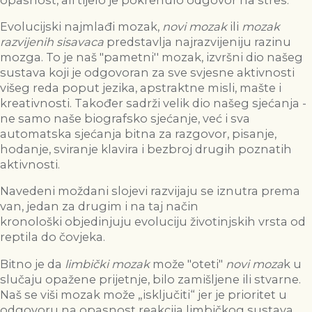
Evolucijski najmlađi mozak,
novi mozak
ili
mozak
razvijenih sisavaca
predstavlja najrazvijeniju razinu
mozga. To je naš "pametni'' mozak, izvršni dio našeg
sustava koji je odgovoran za sve svjesne aktivnosti
višeg reda poput jezika, apstraktne misli, mašte i
kreativnosti. Također sadrži velik dio našeg sjećanja -
ne samo naše biografsko sjećanje, već i sva
automatska sjećanja bitna za razgovor, pisanje,
hodanje, sviranje klavira i bezbroj drugih poznatih
aktivnosti.
Navedeni moždani slojevi razvijaju se iznutra prema
van, jedan za drugim i na taj način
kronološki objedinjuju evoluciju životinjskih vrsta od
reptila do čovjeka.
Bitno je da
limbički mozak
može "oteti"
novi moza
k u
slučaju opažene prijetnje, bilo zamišljene ili stvarne.
Naš se viši mozak može „isključiti“ jer je prioritet u
odgovoru na opasnost reakcija limbičkog sustava,