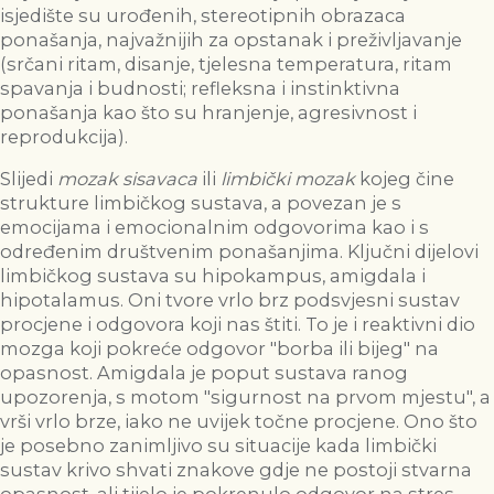
isjedište su urođenih, stereotipnih obrazaca
ponašanja, najvažnijih za opstanak i preživljavanje
(srčani ritam, disanje, tjelesna temperatura, ritam
spavanja i budnosti; refleksna i instinktivna
ponašanja kao što su hranjenje, agresivnost i
reprodukcija).
Slijedi
mozak sisavaca
ili
limbički mozak
kojeg čine
strukture limbičkog sustava, a povezan je s
emocijama i emocionalnim odgovorima kao i s
određenim društvenim ponašanjima. Ključni dijelovi
limbičkog sustava su hipokampus, amigdala i
hipotalamus. Oni tvore vrlo brz podsvjesni sustav
procjene i odgovora koji nas štiti. To je i reaktivni dio
mozga koji pokreće odgovor "borba ili bijeg" na
opasnost. Amigdala je poput sustava ranog
upozorenja, s motom "sigurnost na prvom mjestu", a
vrši vrlo brze, iako ne uvijek točne procjene. Ono što
je posebno zanimljivo su situacije kada limbički
sustav krivo shvati znakove gdje ne postoji stvarna
opasnost, ali tijelo je pokrenulo odgovor na stres.