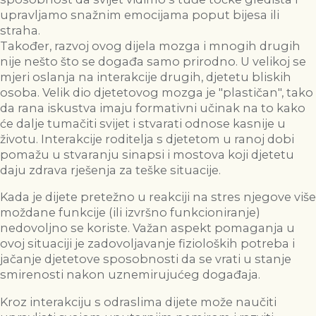
upravljamo snažnim emocijama poput bijesa ili
straha.
Također, razvoj ovog dijela mozga i mnogih drugih
nije nešto što se događa samo prirodno. U velikoj se
mjeri oslanja na interakcije drugih, djetetu bliskih
osoba. Velik dio djetetovog mozga je "plastičan", tako
da rana iskustva imaju formativni učinak na to kako
će dalje tumačiti svijet i stvarati odnose kasnije u
životu. Interakcije roditelja s djetetom u ranoj dobi
pomažu u stvaranju sinapsi i mostova koji djetetu
daju zdrava rješenja za teške situacije.
Kada je dijete pretežno u reakciji na stres njegove više
moždane funkcije (ili izvršno funkcioniranje)
nedovoljno se koriste. Važan aspekt pomaganja u
ovoj situaciji je zadovoljavanje fizioloških potreba i
jačanje djetetove sposobnosti da se vrati u stanje
smirenosti nakon uznemirujućeg događaja.
Kroz interakciju s odraslima dijete može naučiti