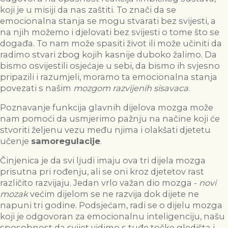
koji je u misiji da nas zaštiti. To znači da se
emocionalna stanja se mogu stvarati bez svijesti, a
na njih možemo i djelovati bez svijesti o tome što se
događa. To nam može spasiti život ili može učiniti da
radimo stvari zbog kojih kasnije duboko žalimo. Da
bismo osvijestili osjećaje u sebi, da bismo ih svjesno
pripazili i razumjeli, moramo ta emocionalna stanja
povezati s našim
mozgom razvijenih sisavaca
.
Poznavanje funkcija glavnih dijelova mozga može
nam pomoći da usmjerimo pažnju na načine koji će
stvoriti željenu vezu među njima i olakšati djetetu
učenje
samoregulacije
.
Činjenica je da svi ljudi imaju ova tri dijela mozga
prisutna pri rođenju, ali se oni kroz djetetov rast
različito razvijaju. Jedan vrlo važan dio mozga -
novi
mozak
većim dijelom se ne razvija dok dijete ne
napuni tri godine. Podsjećam, radi se o dijelu mozga
koji je odgovoran za emocionalnu inteligenciju, našu
sposobnost da svijet vidimo s tuđe točke gledišta i