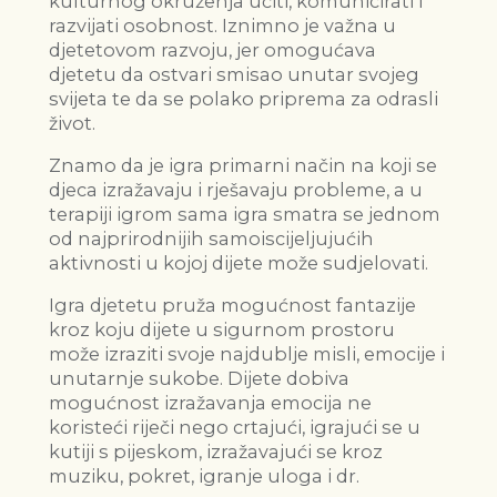
kulturnog okruženja učiti, komunicirati i
razvijati osobnost. Iznimno je važna u
djetetovom razvoju, jer omogućava
djetetu da ostvari smisao unutar svojeg
svijeta te da se polako priprema za odrasli
život.
Znamo da je igra primarni način na koji se
djeca izražavaju i rješavaju probleme, a u
terapiji igrom sama igra smatra se jednom
od najprirodnijih samoiscijeljujućih
aktivnosti u kojoj dijete može sudjelovati.
Igra djetetu pruža mogućnost fantazije
kroz koju dijete u sigurnom prostoru
može izraziti svoje najdublje misli, emocije i
unutarnje sukobe. Dijete dobiva
mogućnost izražavanja emocija ne
koristeći riječi nego crtajući, igrajući se u
kutiji s pijeskom, izražavajući se kroz
muziku, pokret, igranje uloga i dr.