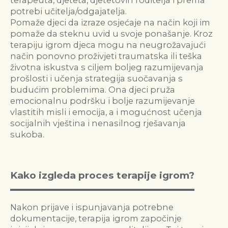
terapeuta, djeteta, djetetovih roditelja i prema
potrebi učitelja/odgajatelja.
Pomaže djeci da izraze osjećaje na način koji im
pomaže da steknu uvid u svoje ponašanje. Kroz
terapiju igrom djeca mogu na neugrožavajući
način ponovno proživjeti traumatska ili teška
životna iskustva s ciljem boljeg razumijevanja
prošlosti i učenja strategija suočavanja s
budućim problemima. Ona djeci pruža
emocionalnu podršku i bolje razumijevanje
vlastitih misli i emocija, a i mogućnost učenja
socijalnih vještina i nenasilnog rješavanja
sukoba.
Kako izgleda proces terapije igrom?
Nakon prijave i ispunjavanja potrebne
dokumentacije, terapija igrom započinje