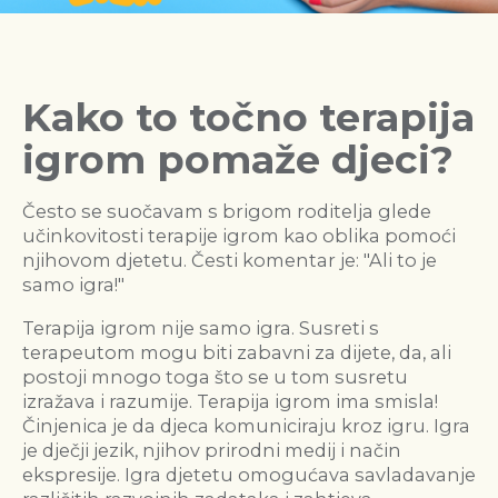
Kako to točno terapija
igrom pomaže djeci?
Često se suočavam s brigom roditelja glede
učinkovitosti terapije igrom kao oblika pomoći
njihovom djetetu. Česti komentar je: "Ali to je
samo igra!"⁣
⁣Terapija igrom nije samo igra. Susreti s
terapeutom mogu biti zabavni za dijete, da, ali
postoji mnogo toga što se u tom susretu
izražava i razumije. Terapija igrom ima smisla!⁣
⁣Činjenica je da djeca komuniciraju kroz igru. Igra
je dječji jezik, njihov prirodni medij i način
ekspresije. Igra djetetu omogućava savladavanje