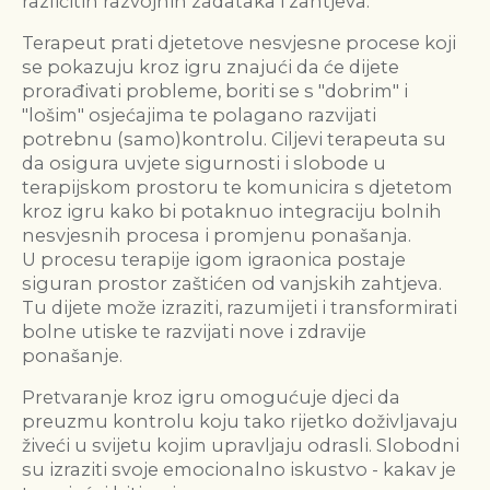
različitih razvojnih zadataka i zahtjeva.
Terapeut prati djetetove nesvjesne procese koji
se pokazuju kroz igru znajući da će dijete
prorađivati probleme, boriti se s "dobrim" i
"lošim" osjećajima te polagano razvijati
potrebnu (samo)kontrolu. Ciljevi terapeuta su
da osigura uvjete sigurnosti i slobode u
terapijskom prostoru te komunicira s djetetom
kroz igru kako bi potaknuo integraciju bolnih
nesvjesnih procesa i promjenu ponašanja.
U procesu terapije igom igraonica postaje
siguran prostor zaštićen od vanjskih zahtjeva.
Tu dijete može izraziti, razumijeti i transformirati
bolne utiske te razvijati nove i zdravije
ponašanje.
Pretvaranje kroz igru omogućuje djeci da
preuzmu kontrolu koju tako rijetko doživljavaju
živeći u svijetu kojim upravljaju odrasli. Slobodni
su izraziti svoje emocionalno iskustvo - kakav je