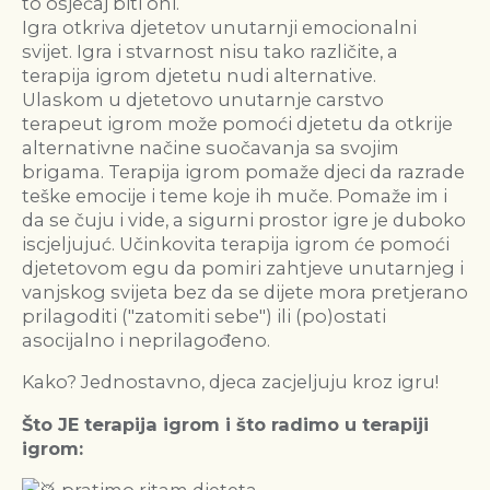
to osjećaj biti oni. ⁣
Igra otkriva djetetov unutarnji emocionalni
svijet. Igra i stvarnost nisu tako različite, a
terapija igrom djetetu nudi alternative.
Ulaskom u djetetovo unutarnje carstvo
terapeut igrom može pomoći djetetu da otkrije
alternativne načine suočavanja sa svojim
brigama.⁣ Terapija igrom pomaže djeci da razrade
teške emocije i teme koje ih muče. Pomaže im i
da se čuju i vide, a sigurni prostor igre je duboko
iscjeljujuć. Učinkovita terapija igrom će pomoći
djetetovom egu da pomiri zahtjeve unutarnjeg i
vanjskog svijeta bez da se dijete mora pretjerano
prilagoditi ("zatomiti sebe") ili (po)ostati
asocijalno i neprilagođeno.
Kako? Jednostavno, djeca zacjeljuju kroz igru!
Što JE terapija igrom i što radimo u terapiji
igrom:
pratimo ritam djeteta,