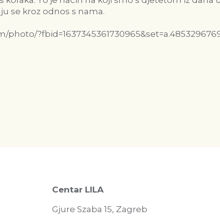
is koraka. To je način na koji smo s djetetom iz dana
ju se kroz odnos s nama.
om/photo/?fbid=1637345361730965&set=a.485329676
Centar LILA
Gjure Szaba 15, Zagreb