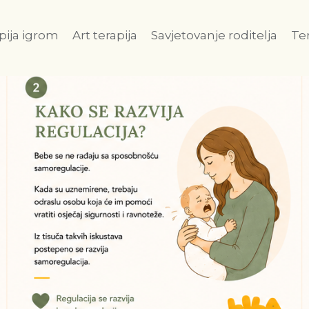
pija igrom
Art terapija
Savjetovanje roditelja
Te