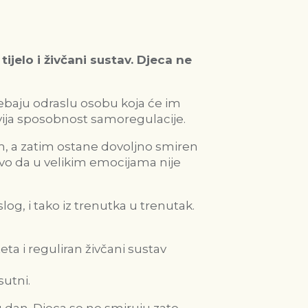
ijelo i živčani sustav. Djeca ne
baju odraslu osobu koja će im
azvija sposobnost samoregulacije.
tom, a zatim ostane dovoljno smiren
tvo da u velikim emocijama nije
log, i tako iz trenutka u trenutak.
ta i reguliran živčani sustav
sutni.