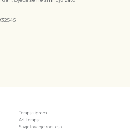
 u dan. Djeca se ne smiruju zato
932545
Terapija igrom
Art terapija
Savjetovanje roditelja