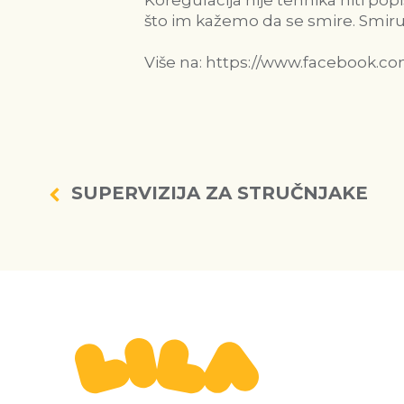
Koregulacija nije tehnika niti pop
što im kažemo da se smire. Smiru
Više na:
https://www.facebook.c
SUPERVIZIJA ZA STRUČNJAKE