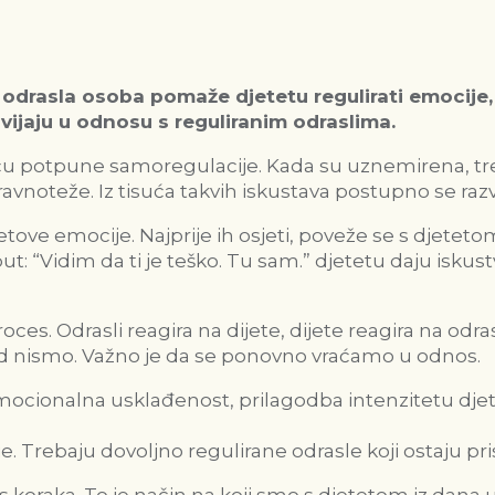
 odrasla osoba pomaže djetetu regulirati emocije, t
vijaju u odnosu s reguliranim odraslima.
ću potpune samoregulacije. Kada su uznemirena, tre
i ravnoteže. Iz tisuća takvih iskustava postupno se r
tetove emocije. Najprije ih osjeti, poveže se s djete
 “Vidim da ti je teško. Tu sam.” djetetu daju iskus
es. Odrasli reagira na dijete, dijete reagira na odras
 nismo. Važno je da se ponovno vraćamo u odnos.
emocionalna usklađenost, prilagodba intenzitetu djete
e. Trebaju dovoljno regulirane odrasle koji ostaju pri