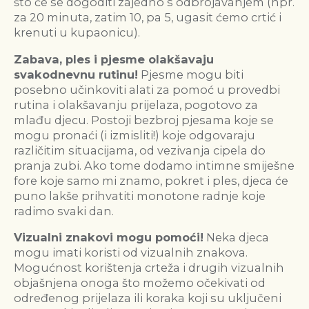
što će se dogoditi zajedno s odbrojavanjem (npr.
za 20 minuta, zatim 10, pa 5, ugasit ćemo crtić i
krenuti u kupaonicu).
Zabava, ples i pjesme olakšavaju
svakodnevnu rutinu!
Pjesme mogu biti
posebno učinkoviti alati za pomoć u provedbi
rutina i olakšavanju prijelaza, pogotovo za
mlađu djecu. Postoji bezbroj pjesama koje se
mogu pronaći (i izmisliti!) koje odgovaraju
različitim situacijama, od vezivanja cipela do
pranja zubi. Ako tome dodamo intimne smiješne
fore koje samo mi znamo, pokret i ples, djeca će
puno lakše prihvatiti monotone radnje koje
radimo svaki dan.
Vizualni znakovi mogu pomoći!
Neka djeca
mogu imati koristi od vizualnih znakova.
Mogućnost korištenja crteža i drugih vizualnih
objašnjena onoga što možemo očekivati ​​od
određenog prijelaza ili koraka koji su uključeni