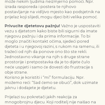
može nekim ljudima neizmjerno pomoći. Npr.
izrada rasporeda i postera te njihovo
postavljanje na vidljivo mjesto kao podsjetnik na
prijelaz koji slijedi, mogu djeci biti velika pomoć.
Privucite djetetovu pažnju!
Važno je uspostaviti
vezu s djetetom kako biste bili sigurni da imate
njegovu pažnju i da prima informacije. To bi
moglo značiti kontakt očima, sjedeći pored
djeteta i u njegovoj razini, s rukom na ramenu, ili
tražeći od njih da ponove ono što ste rekli.
Jednostavno vikanje na njih s druge strane
prostorije i pretpostavka da je to dijete čulo
neće uspjeti i samo će dovesti do frustracije s
obje strane.
Korisno je koristiti i “mi” formulaciju. Npr.
možemo reći: “Sad ćemo se obući”, dok uzimate
jaknu i dodajete je djetetu.
Prijelazi su pokretači jakih reakcija za
mnogobrojnu djecu. Koji roditelj nije naišao na