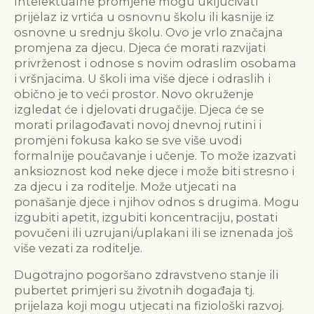
Intelektualne promjene mogu uključivati
prijelaz iz vrtića u osnovnu školu ili kasnije iz
osnovne u srednju školu. Ovo je vrlo značajna
promjena za djecu. Djeca će morati razvijati
privrženost i odnose s novim odraslim osobama
i vršnjacima. U školi ima više djece i odraslih i
obično je to veći prostor. Novo okruženje
izgledat će i djelovati drugačije. Djeca će se
morati prilagođavati novoj dnevnoj rutini i
promjeni fokusa kako se sve više uvodi
formalnije poučavanje i učenje. To može izazvati
anksioznost kod neke djece i može biti stresno i
za djecu i za roditelje. Može utjecati na
ponašanje djece i njihov odnos s drugima. Mogu
izgubiti apetit, izgubiti koncentraciju, postati
povučeni ili uzrujani/uplakani ili se iznenada još
više vezati za roditelje.
Dugotrajno pogoršano zdravstveno stanje ili
pubertet primjeri su životnih događaja tj.
prijelaza koji mogu utjecati na fiziološki razvoj.