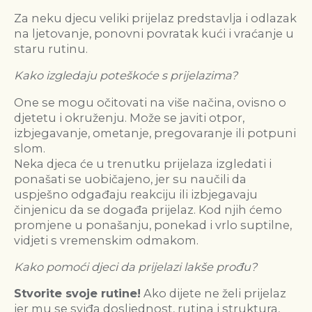
Za neku djecu veliki prijelaz predstavlja i odlazak
na ljetovanje, ponovni povratak kući i vraćanje u
staru rutinu.
Kako izgledaju poteškoće s prijelazima?
One se mogu očitovati na više načina, ovisno o
djetetu i okruženju. Može se javiti otpor,
izbjegavanje, ometanje, pregovaranje ili potpuni
slom.
Neka djeca će u trenutku prijelaza izgledati i
ponašati se uobičajeno, jer su naučili da
uspješno odgađaju reakciju ili izbjegavaju
činjenicu da se događa prijelaz. Kod njih ćemo
promjene u ponašanju, ponekad i vrlo suptilne,
vidjeti s vremenskim odmakom.
Kako pomoći djeci da prijelazi lakše prođu?
Stvorite svoje rutine!
Ako dijete ne želi prijelaz
jer mu se sviđa dosljednost, rutina i struktura,