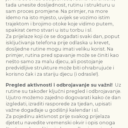
tada unesite dosljednost, rutinu i strukturu u
sam proces promjene. Na primjer, na more
idemo na isto mjesto, uvijek se vozimo istim
trajektom i brojimo otoke koje vidimo putem,
spakirat ćemo stvari u istu torbu i sl.
Za prijelaze koji će se događati svaki dan, poput
isključivanja telefona prije odlaska u krevet,
dosljedne rutine mogu imati veliku korist. Na
primjer, rutina pred spavanje može se činiti kao
nešto samo za malu djecu, ali postojanje
predvidljive strukture može biti ohrabrujuće i
korisno čak i za stariju djecu (i odrasle!).
Pregled aktivnosti i odbrojavanje su važni!
Uz
rutine su također ključni pregled i odbrojavanje.
Ujutro možemo zajedno dogovarati kako će dan
izgledati, izraditi rasporede za tjedan, upisati
važne događaje u godišnji kalendar i sl.
Za pojedinu aktivnost prije svakog prijelaza
djetetu navedite vremenski okvir i opis onoga