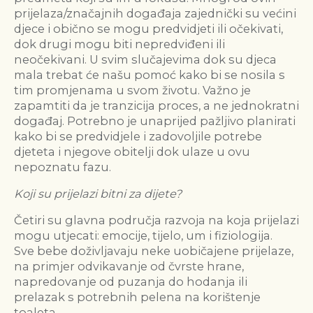
prijelaza/značajnih događaja zajednički su većini
djece i obično se mogu predvidjeti ili očekivati,
dok drugi mogu biti nepredviđeni ili
neočekivani. U svim slučajevima dok su djeca
mala trebat će našu pomoć kako bi se nosila s
tim promjenama u svom životu. Važno je
zapamtiti da je tranzicija proces, a ne jednokratni
događaj. Potrebno je unaprijed pažljivo planirati
kako bi se predvidjele i zadovoljile potrebe
djeteta i njegove obitelji dok ulaze u ovu
nepoznatu fazu.
Koji su prijelazi
bitni
za dijete?
Četiri su glavna područja razvoja na koja prijelazi
mogu utjecati: emocije, tijelo, um i fiziologija.
Sve bebe doživljavaju neke uobičajene prijelaze,
na primjer odvikavanje od čvrste hrane,
napredovanje od puzanja do hodanja ili
prelazak s potrebnih pelena na korištenje
toaleta.