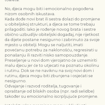
No, djeca mogu biti i emocionalno pogođena
nizom osobnih iskustava.
Kada dođe novi brat ili sestra dolazi do promjene
u obiteljskoj strukturi, a djeca se tome trebaju
prilagoditi. Iako je rođenje novog brata i sestre
obično uzbudljiv obiteljski događaj, nije rijetkost
da dijete postane nesigurno i zabrinuto za svoje
mjesto u obitelji. Mogu se naljutiti, imati
povećanu potrebu za naklonošću, regresirati u
ponašanju ili razviti nisko samopouzdanje.
Preseljenje u novi dom vjerojatno će uznemiriti
malu djecu jer će to utjecati na poznatu okolinu
i rutinu. Dok se ne naviknu na svoj novi dom i
rutinu, djeca mogu biti zbunjena i osjećati se
nesigurno.
Odvajanje i razvod roditelja, tugovanje i
opraštanje od bliskih osoba (npr. radi selidbe)
također su emocionalno iscrpljujuće promjene.