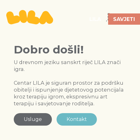
Menu
LILA
,
SAVJETI
SAVJETI
NAJAVA
Dobro došli!
U drevnom jeziku sanskrt riječ LILA znači
igra.
Centar LILA je siguran prostor za podršku
obitelji i ispunjenje djetetovog potencijala
kroz terapiju igrom, ekspresivnu art
terapiju i savjetovanje roditelja.
Usluge
Kontakt